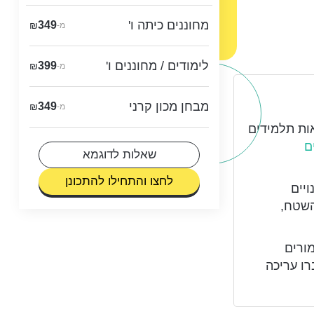
מחוננים כיתה ו'
349
₪
מ-
לימודים / מחוננים ו'
399
₪
מ-
מבחן מכון קרני
349
₪
מ-
אות תלמידים
ם
שאלות לדוגמא
לחצו והתחילו להתכונן
יים
השטח,
מורים
ו עריכה