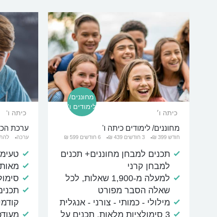
מחוננים/
לימודים ו'
כיתה ו׳
כיתה ו'
מחוננים/ לימודים כיתה ו'
ערכת הכרו
חודש 399 ₪
3 חודשים 439 ₪
6 חודשים 599 ₪
ערכה
להתנ
תכנים למבחן מחוננים+ תכנים
טעימו
למבחן קרני
מאות 
למעלה מ-1,900 שאלות, לכל
סימול
שאלה הסבר מפורט
תכנים
מילולי - כמותי - צורני - אנגלית
קודמי
3 סימולציות מלאות, תכנים על
מעודכן