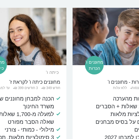
מחוננים ו'
מחו
הכרות
כית
כיתה ו'
ת - מחוננים ו'
מחוננים כיתה ו' לקראת ז'
סות
ללא עלות
חודש 349 ₪
3 חודשים 399 ₪
עד למבחן 
ת מהערכה
הכנה למבחן מחוננים ש
שאלות + הסברים
משרד החינוך
ציות מלאות
למעלה מ-1,700 
 על בסיס מבחנים
שאלה הסבר מפורט
ם
מילולי - כמותי - צורני
 למבחן 2027
3 סימולציות מלאות, תכ