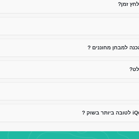
חץ זמן?
נה למבחן מחוננים ?
לט?