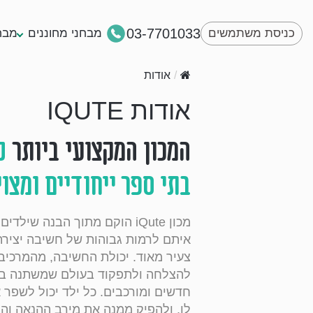
03-7701033
כניסת משתמשים
מבחני מחוננים
מבח
/
אודות
אודות IQUTE
המכון המקצועי ביותר
ל
בתי ספר ייחודיים ומצו
מכון iQute הוקם מתוך הבנה שי
איתם לרמות גבוהות של חשיבה יציר
צעיר מאוד. יכולת החשיבה, מהמרכיבי
להצלחה ולתפקוד בעולם שמשתנה במה
חדשים ומורכבים. כל ילד יכול לשפר
לו, ולהפיק ממנה את מירב ההנאה והת