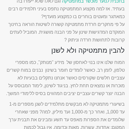
בתכנית לנוער מוכשר במתמטיקה
וגם לאלו שלא ייעזרו בה
בעתיד.
אז למה מקצוע המתמטיקה נתפס בעיני תלמידים רבים
כמאתגר ומעטים בוחרים בו כמקצוע מועדף?
על פי מחקרים חרדת מתמטיקה קשורה לשיטות הוראה בחינוך
המוקדם המדגישות שינון על פני הבנה מושגית. המוביל לעתים
קרובות לתחושות חרדה וניתוק ?
להבין מתמטיקה ולא לשנן
המוח שלנו אינו בנוי לאח
סון של מידע "מנותק", כמו מספרי
טלפון, לזמן רב. כאשר לומדים חומר בשינון נבנים במוח קשרים
עצביים חלשים שקורסים כאשר אנחנו נתקלים בבעיות לא
מוכרות או נמצאים תחת לחץ. בניגוד לשינון, לימוד המבוסס על
הבנה יוצר קשרים עצביים יציבים המהווים בסיס ללימודי המשך.
בשיעורי מתמטיקה לא מבקשים מתלמידים לשנן מספרים מ-1
עד 1,000, ואחר כך מ-1,000 ועד מיליון, למה? מפני שאחרי
שלומדים את הספרות מאפס עד תשע ומבינים את תבנית ערך
המקום: אחדות, עשרות, מאות וכדומה, אין גבול לכמות